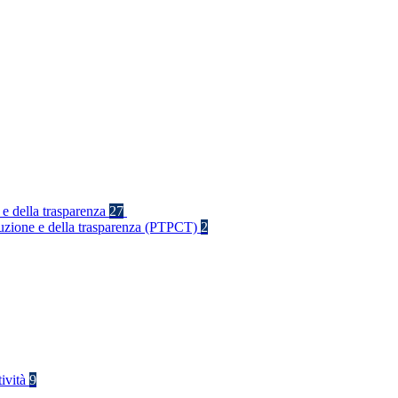
 e della trasparenza
27
rruzione e della trasparenza (PTPCT)
2
tività
9