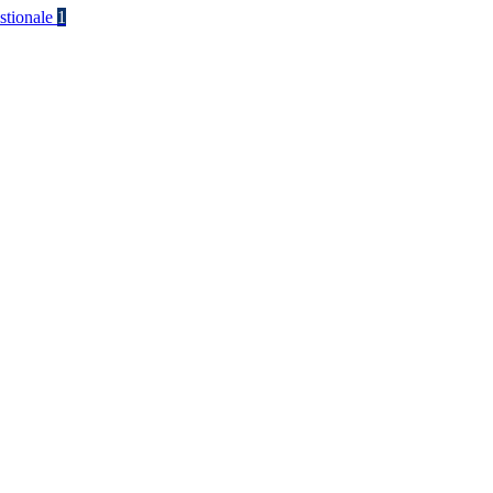
stionale
1