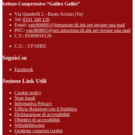
Istituto Comprensivo “Galileo Galilei”
Via Quadrelli 2 - Busto Arsizio (Va)
Tel:
0331 340 120
Email:
vaic860001@istruzione.it
Link per inviare una mail
PEC:
vaic860001@pec.istruzione.it
Link per inviare una mail
C.F.: 81009910126
C.U. : UF1HBZ
Seguici su
Facebook
Sezione Link Utili
Cookie policy
Note legali
Informativa Privacy
Ufficio Relazioni con il Pubblico
Dichiarazione di accessibilità
Obiettivi di accessibilità
Whistleblowing
Gestione consensi cookie