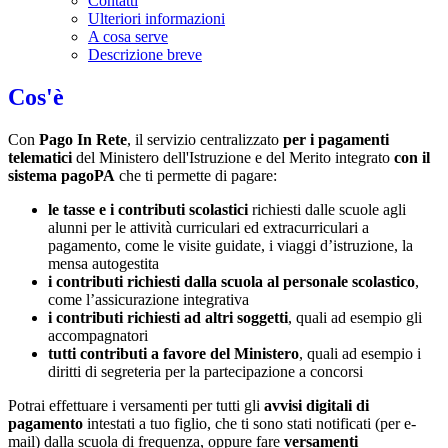
Contatti
Ulteriori informazioni
A cosa serve
Descrizione breve
Cos'è
Con
Pago In Rete
, il servizio centralizzato
per i pagamenti
telematici
del Ministero dell'Istruzione e del Merito integrato
con il
sistema pagoPA
che ti permette di pagare:
le tasse e i contributi scolastici
richiesti dalle scuole agli
alunni per le attività curriculari ed extracurriculari a
pagamento, come le visite guidate, i viaggi d’istruzione, la
mensa autogestita
i contributi richiesti dalla scuola al personale scolastico
,
come l’assicurazione integrativa
i contributi richiesti ad altri soggetti
, quali ad esempio gli
accompagnatori
tutti contributi a favore del Ministero
, quali ad esempio i
diritti di segreteria per la partecipazione a concorsi
Potrai effettuare i versamenti per tutti gli
avvisi digitali di
pagamento
intestati a tuo figlio, che ti sono stati notificati (per e-
mail) dalla scuola di frequenza, oppure fare
versamenti