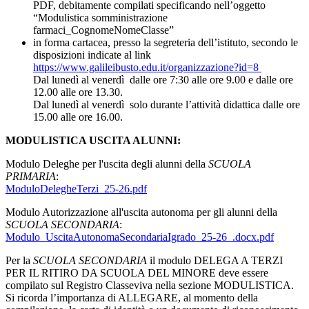
PDF, debitamente compilati specificando nell’oggetto
“Modulistica somministrazione
farmaci_CognomeNomeClasse”
in forma cartacea, presso la segreteria dell’istituto, secondo le
disposizioni indicate al link
https://www.galileibusto.edu.it/organizzazione?id=8
Dal lunedì al venerdì dalle ore 7:30 alle ore 9.00 e dalle ore
12.00 alle ore 13.30.
Dal lunedì al venerdì solo durante l’attività didattica dalle ore
15.00 alle ore 16.00.
MODULISTICA USCITA ALUNNI:
Modulo Deleghe per l'uscita degli alunni della
SCUOLA
PRIMARIA
:
ModuloDelegheTerzi_25-26.pdf
Modulo Autorizzazione all'uscita autonoma per gli alunni della
SCUOLA SECONDARIA
:
Modulo_UscitaAutonomaSecondariaIgrado_25-26_.docx.pdf
Per la
SCUOLA SECONDARIA
il modulo
DELEGA A TERZI
PER IL RITIRO DA SCUOLA DEL MINORE deve essere
compilato sul Registro Classeviva nella sezione MODULISTICA.
Si ricorda l’importanza di ALLEGARE, al momento della