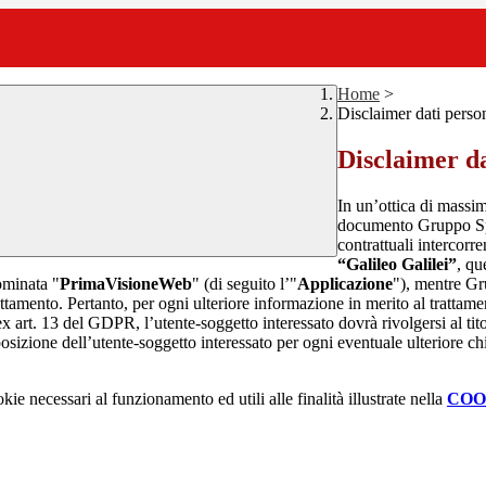
Home
>
Disclaimer dati perso
Disclaimer da
In un’ottica di massim
documento Gruppo Spag
contrattuali intercor
“Galileo Galilei”
, qu
ominata "
PrimaVisioneWeb
" (di seguito l’"
Applicazione
"), mentre G
attamento. Pertanto, per ogni ulteriore informazione in merito al trattame
 ex art. 13 del GDPR, l’utente-soggetto interessato dovrà rivolgersi al tito
sizione dell’utente-soggetto interessato per ogni eventuale ulteriore ch
kie necessari al funzionamento ed utili alle finalità illustrate nella
COO