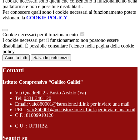
I cookie necessari sono quelli che consentono il funzionamento della
piattaforma e non è possibile disabilitarli.
Per conoscere quali sono i cookie necessari al funzionamento potete
visionare la
COOKIE POLICY
.
Cookie necessari per il funzionamento
I cookie necessari per il funzionamento non possono essere
disabilitati. È possibile consultare l'elenco nella pagina della cookie
policy.
Accetta tutti
Salva le preferenze
Contatti
Istituto Comprensivo “Galileo Galilei”
Via Quadrelli 2 - Busto Arsizio (Va)
Tel:
0331 340 120
Email:
vaic860001@istruzione.it
Link per inviare una mail
PEC:
vaic860001@pec.istruzione.it
Link per inviare una mail
C.F.: 81009910126
C.U. : UF1HBZ
Seguici su