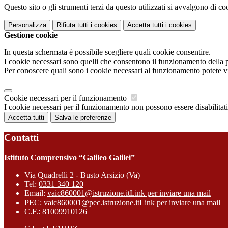
Questo sito o gli strumenti terzi da questo utilizzati si avvalgono di coo
Personalizza
Rifiuta tutti
i cookies
Accetta tutti
i cookies
Gestione cookie
In questa schermata è possibile scegliere quali cookie consentire.
I cookie necessari sono quelli che consentono il funzionamento della pi
Per conoscere quali sono i cookie necessari al funzionamento potete v
Cookie necessari per il funzionamento
I cookie necessari per il funzionamento non possono essere disabilitati.
Accetta tutti
Salva le preferenze
Contatti
Istituto Comprensivo “Galileo Galilei”
Via Quadrelli 2 - Busto Arsizio (Va)
Tel:
0331 340 120
Email:
vaic860001@istruzione.it
Link per inviare una mail
PEC:
vaic860001@pec.istruzione.it
Link per inviare una mail
C.F.: 81009910126