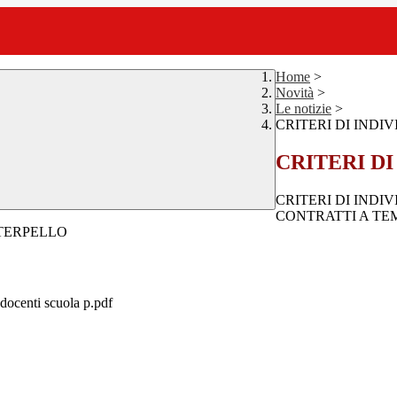
Home
>
Novità
>
Le notizie
>
CRITERI DI INDI
CRITERI D
CRITERI DI IND
CONTRATTI A TE
NTERPELLO
. docenti scuola p.pdf