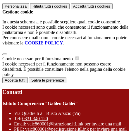
Personalizza
Rifiuta tutti
i cookies
Accetta tutti
i cookies
Gestione cookie
In questa schermata è possibile scegliere quali cookie consentire.
I cookie necessari sono quelli che consentono il funzionamento della
piattaforma e non è possibile disabilitarli.
Per conoscere quali sono i cookie necessari al funzionamento potete
visionare la
COOKIE POLICY
.
Cookie necessari per il funzionamento
I cookie necessari per il funzionamento non possono essere
disabilitati. È possibile consultare l'elenco nella pagina della cookie
policy.
Accetta tutti
Salva le preferenze
Contatti
Istituto Comprensivo “Galileo Galilei”
Via Quadrelli 2 - Busto Arsizio (Va)
Tel:
0331 340 120
Email:
vaic860001@istruzione.it
Link per inviare una mail
PEC:
vaic860001@pec.istruzione.it
Link per inviare una mail