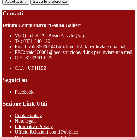
Accetta tutti
Salva le preferenze
Contatti
Istituto Comprensivo “Galileo Galilei”
Via Quadrelli 2 - Busto Arsizio (Va)
Tel:
0331 340 120
Email:
vaic860001@istruzione.it
Link per inviare una mail
PEC:
vaic860001@pec.istruzione.it
Link per inviare una mail
C.F.: 81009910126
C.U. : UF1HBZ
Seguici su
Facebook
Sezione Link Utili
Cookie policy
Note legali
Informativa Privacy
Ufficio Relazioni con il Pubblico