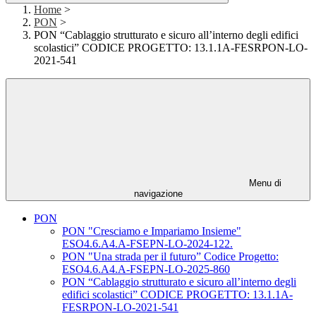
Home
>
PON
>
PON “Cablaggio strutturato e sicuro all’interno degli edifici
scolastici” CODICE PROGETTO: 13.1.1A-FESRPON-LO-
2021-541
Menu di
navigazione
PON
PON "Cresciamo e Impariamo Insieme"
ESO4.6.A4.A-FSEPN-LO-2024-122.
PON "Una strada per il futuro” Codice Progetto:
ESO4.6.A4.A-FSEPN-LO-2025-860
PON “Cablaggio strutturato e sicuro all’interno degli
edifici scolastici” CODICE PROGETTO: 13.1.1A-
FESRPON-LO-2021-541