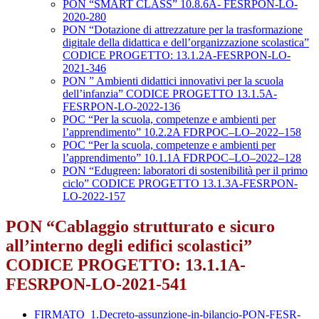
PON “SMART CLASS” 10.8.6A- FESRPON-LO-
2020-280
PON “Dotazione di attrezzature per la trasformazione
digitale della didattica e dell’organizzazione scolastica”
CODICE PROGETTO: 13.1.2A-FESRPON-LO-
2021-346
PON ” Ambienti didattici innovativi per la scuola
dell’infanzia” CODICE PROGETTO 13.1.5A-
FESRPON-LO-2022-136
POC “Per la scuola, competenze e ambienti per
l’apprendimento” 10.2.2A FDRPOC–LO–2022–158
POC “Per la scuola, competenze e ambienti per
l’apprendimento” 10.1.1A FDRPOC–LO–2022–128
PON “Edugreen: laboratori di sostenibilità per il primo
ciclo” CODICE PROGETTO 13.1.3A-FESRPON-
LO-2022-157
PON “Cablaggio strutturato e sicuro
all’interno degli edifici scolastici”
CODICE PROGETTO: 13.1.1A-
FESRPON-LO-2021-541
FIRMATO_1.Decreto-assunzione-in-bilancio-PON-FESR-