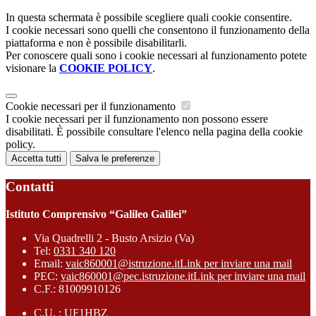
In questa schermata è possibile scegliere quali cookie consentire.
I cookie necessari sono quelli che consentono il funzionamento della
piattaforma e non è possibile disabilitarli.
Per conoscere quali sono i cookie necessari al funzionamento potete
visionare la
COOKIE POLICY
.
Cookie necessari per il funzionamento
I cookie necessari per il funzionamento non possono essere
disabilitati. È possibile consultare l'elenco nella pagina della cookie
policy.
Accetta tutti
Salva le preferenze
Contatti
Istituto Comprensivo “Galileo Galilei”
Via Quadrelli 2 - Busto Arsizio (Va)
Tel:
0331 340 120
Email:
vaic860001@istruzione.it
Link per inviare una mail
PEC:
vaic860001@pec.istruzione.it
Link per inviare una mail
C.F.: 81009910126
C.U. : UF1HBZ