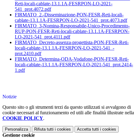
Reti-locali-cablate-13.1.1A-FESRPON-LO-2021-
541_prot.4072.pdf
FIRMATO_2.-Disseminazione-PON-FESR-Reti-locali-
cablate-13.1.1A-FESRPON-LO-2021-541_prot.4073.pdf
FIRMATO_3-Nomina-Responsabile-Unico-Procedimento-
RUP-PON-FESR-Reti-locali-cablate-13.1.1A-FESRPON-
LO-2021-541_prot.4111.pdf
FIRMATO_Decreto-assenza-progettista-PON-FESR-Reti-
locali-cablate-13.1.1A-FESRPON-LO-2021-541_-
prot.2410.pdf
FIRMATO_Determina-ODA-Vodafone-PON-FESR-Reti-
locali-cablate-13.1.1A-FESRPON-LO-2021-541_prot.2414-
1.pdf
Notizie
Questo sito o gli strumenti terzi da questo utilizzati si avvalgono di
cookie necessari al funzionamento ed utili alle finalità illustrate nella
COOKIE POLICY
.
Personalizza
Rifiuta tutti
i cookies
Accetta tutti
i cookies
Gestione cookie