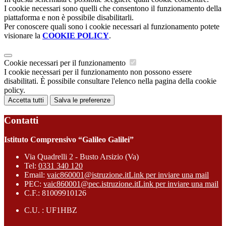
I cookie necessari sono quelli che consentono il funzionamento della
piattaforma e non è possibile disabilitarli.
Per conoscere quali sono i cookie necessari al funzionamento potete
visionare la
COOKIE POLICY
.
Cookie necessari per il funzionamento
I cookie necessari per il funzionamento non possono essere
disabilitati. È possibile consultare l'elenco nella pagina della cookie
policy.
Accetta tutti
Salva le preferenze
Contatti
Istituto Comprensivo “Galileo Galilei”
Via Quadrelli 2 - Busto Arsizio (Va)
Tel:
0331 340 120
Email:
vaic860001@istruzione.it
Link per inviare una mail
PEC:
vaic860001@pec.istruzione.it
Link per inviare una mail
C.F.: 81009910126
C.U. : UF1HBZ