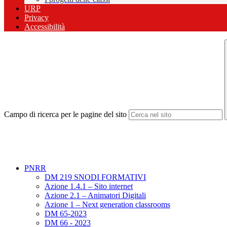
URP
Privacy
Accessibilità
Campo di ricerca per le pagine del sito
PNRR
DM 219 SNODI FORMATIVI
Azione 1.4.1 – Sito internet
Azione 2.1 – Animatori Digitali
Azione 1 – Next generation classrooms
DM 65-2023
DM 66 - 2023