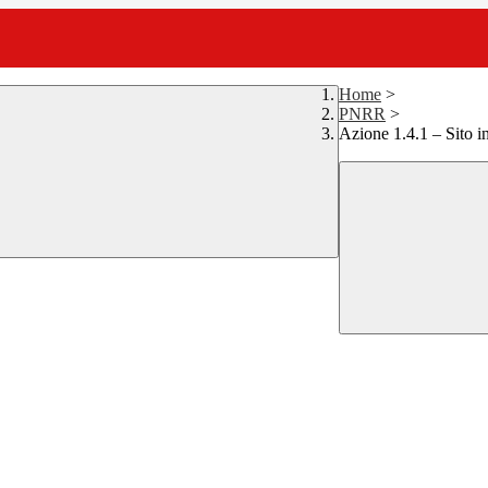
Home
>
PNRR
>
Azione 1.4.1 – Sito in