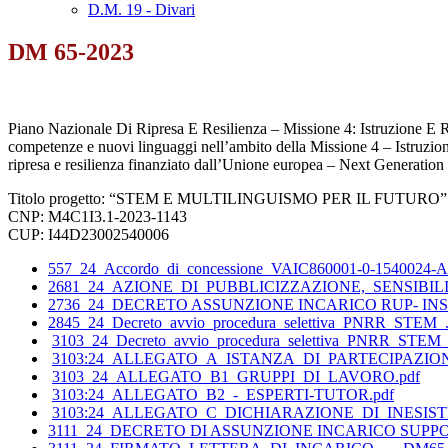
D.M. 19 - Divari
DM 65-2023
Piano Nazionale Di Ripresa E Resilienza – Missione 4: Istruzione E Ri
competenze e nuovi linguaggi nell’ambito della Missione 4 – Istruzione
ripresa e resilienza finanziato dall’Unione europea – Next Generatio
Titolo progetto: “STEM E MULTILINGUISMO PER IL FUTURO”
CNP: M4C1I3.1-2023-1143
CUP: I44D23002540006
557_24_Accordo_di_concessione_VAIC860001-0-1540024-AC
2681_24_AZIONE_DI_PUBBLICIZZAZIONE,_SENSIBILI
2736_24_DECRETO ASSUNZIONE INCARICO RUP- INSU
2845_24_Decreto_avvio_procedura_selettiva_PNRR_STEM_.
3103_24_Decreto_avvio_procedura_selettiva_PNRR_STEM_
3103:24_ALLEGATO_A_ISTANZA_DI_PARTECIPAZION
3103_24_ALLEGATO_B1_GRUPPI_DI_LAVORO.pdf
3103:24_ALLEGATO_B2_-_ESPERTI-TUTOR.pdf
3103:24_ALLEGATO_C_DICHIARAZIONE_DI_INESIS
3111_24_DECRETO DI ASSUNZIONE INCARICO SUPPOR