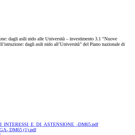
ne: dagli asili nido alle Università – investimento 3.1 “Nuove
istruzione: dagli asili nido all’Università” del Piano nazionale di
_INTERESSI_E_DI_ASTENSIONE_-DM65.pdf
- DM65 (1).pdf