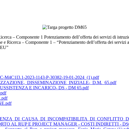
cerca – Componente 1 Potenziamento dell’offerta dei servizi di istruzio
 e Ricerca – Componente 1 – “Potenziamento dell’offerta dei servizi all’
n EU”
-M4C1I3.1-2023-1143-P-30382-19-01-2024_(1).pdf
ZZAZIONE,_DISSEMINAZIONE_INIZIALE-_D.M._65.pdf
SSISTENZA E INCARICO- DS - DM 65.pdf
pdf
.pdf
E.pdf
TENZA_DI_CAUSA_DI_INCOMPATIBILITA_DI_CONFLITTO_DI
TO AL RUP E PROJECT MANAGER - COSTI INDIRETTI - DSGA