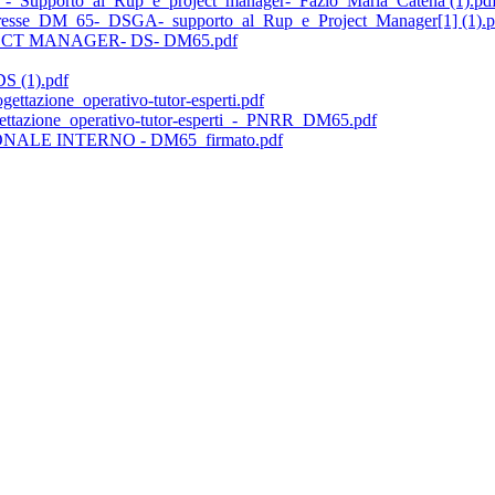
orto_al_Rup_e_project_manager-_Fazio_Maria_Catena (1).pd
eresse_DM_65-_DSGA-_supporto_al_Rup_e_Project_Manager[1] (1).p
CT MANAGER- DS- DM65.pdf
DS (1).pdf
ttazione_operativo-tutor-esperti.pdf
ettazione_operativo-tutor-esperti_-_PNRR_DM65.pdf
LE INTERNO - DM65_firmato.pdf