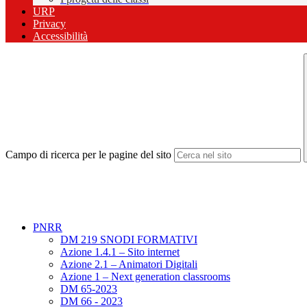
URP
Privacy
Accessibilità
Campo di ricerca per le pagine del sito
PNRR
DM 219 SNODI FORMATIVI
Azione 1.4.1 – Sito internet
Azione 2.1 – Animatori Digitali
Azione 1 – Next generation classrooms
DM 65-2023
DM 66 - 2023