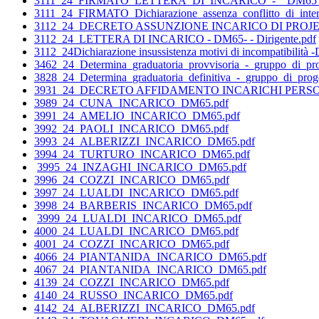
3111_24_FIRMATO_LETTERA_DI_INCARICO_-__DM65_-_Supp
3111_24_FIRMATO_Dichiarazione_assenza_conflitto_di_int
3112_24_DECRETO ASSUNZIONE INCARICO DI PROJE
3112_24_LETTERA DI INCARICO - DM65- - Dirigente.pdf
3112_24Dichiarazione insussistenza motivi di incompatibilità -
3462_24_Determina_graduatoria_provvisoria_-_gruppo_di_proge
3828_24_Determina_graduatoria_definitiva_-_gruppo_di_prog
3931_24_DECRETO AFFIDAMENTO INCARICHI PERSONA
3989_24_CUNA_INCARICO_DM65.pdf
3991_24_AMELIO_INCARICO_DM65.pdf
3992_24_PAOLI_INCARICO_DM65.pdf
3993_24_ALBERIZZI_INCARICO_DM65.pdf
3994_24_TURTURO_INCARICO_DM65.pdf
3995_24_INZAGHI_INCARICO_DM65.pdf
3996_24_COZZI_INCARICO_DM65.pdf
3997_24_LUALDI_INCARICO_DM65.pdf
3998_24_BARBERIS_INCARICO_DM65.pdf
3999_24_LUALDI_INCARICO_DM65.pdf
4000_24_LUALDI_INCARICO_DM65.pdf
4001_24_COZZI_INCARICO_DM65.pdf
4066_24_PIANTANIDA_INCARICO_DM65.pdf
4067_24_PIANTANIDA_INCARICO_DM65.pdf
4139_24_COZZI_INCARICO_DM65.pdf
4140_24_RUSSO_INCARICO_DM65.pdf
4142_24_ALBERIZZI_INCARICO_DM65.pdf