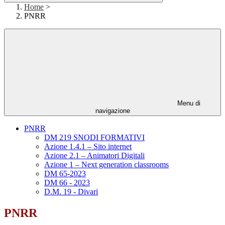
Home
>
PNRR
Menu di
navigazione
PNRR
DM 219 SNODI FORMATIVI
Azione 1.4.1 – Sito internet
Azione 2.1 – Animatori Digitali
Azione 1 – Next generation classrooms
DM 65-2023
DM 66 - 2023
D.M. 19 - Divari
PNRR